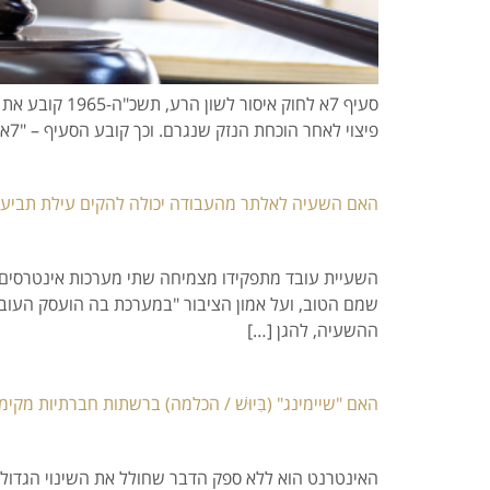
סעיף 7א לחוק
פיצוי לאחר הוכחת הנזק שנגרם. וכך קובע הסעיף – "7א. (א) הורשע אדם בעבירה לפי חוק זה, רשאי בית המשפט לחייבו לשלם לנפגע פיצוי שלא יעלה על […]
האם השעיה לאלתר מהעבודה יכולה להקים עילת תביעה
השעיית עובד מתפקידו מצמיחה שתי מערכות אינטרסים ה
שמם הטוב, ועל אמון הציבור "במערכת בה הועסק העובד
ההשעיה, להגן […]
האם "שיימינג" (בִּיוּשׁ / הכלמה) ברשתות חברתיות מק
האינטרנט הוא ללא ספק הדבר שחולל את השינוי הגדול 