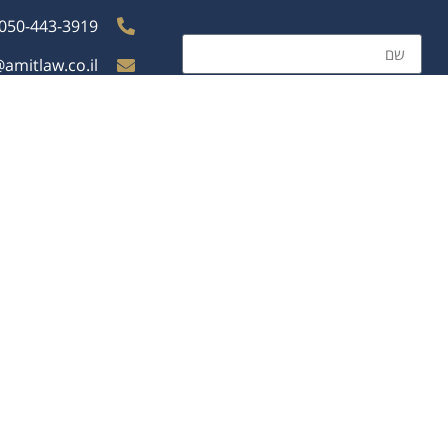
050-443-3919
amitlaw.co.il
ימים א'-ה', 9:00-17:00
כתובת: קריית 
שליחה
© 