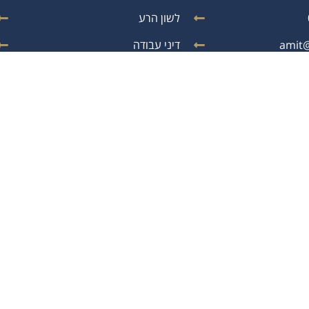
לשון הרע
amit@
דיני עבודה
ליווי משפטי לעסקים
שדה התעופה
הסכמי ממון וצוואות
גישור ובוררות
עריכת ייפוי כוח מתמשך
טל"ח – כל הזכויות שמורות לעו"ד עמית לויתן