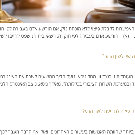
 איסור לשון הרע, תשכ"ה-1965 קובע את האפשרות לקבלת פיצוי ללא הוכחת נזק, אם הורשע אד
 של לשון הרע ?
עומדות זו כנגד זו: מחד גיסא, נועד הליך ההשעיה לשרת את האינטרס 
 ובמערכת השרות הציבורי בכללותה". מאידך גיסא, ניצב האינטרס הלגי
ימה עילה לתביעת לשון הרע?
ביותר שחוותה האנושות בעשורים האחרונים, ואולי אף הרבה מעבר לכך