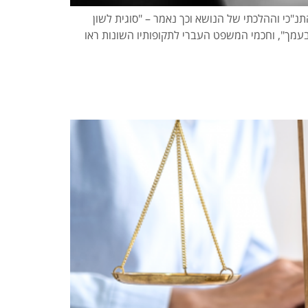
– 26.2.62. בדברי ההסבר צויין בקצרה המקור התנ"כי וההלכתי של הנושא וכך נאמר – "סוגית לשון
בעמך", וחכמי המשפט העברי לתקופותיו השונות ראו