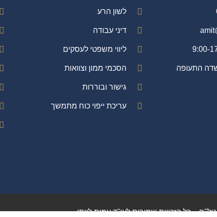
לשון הרע
amit
דיני עבודה
ליווי משפטי לעסקים
שדה התעופה
הסכמי ממון וצוואות
גישור ובוררות
עריכת ייפוי כוח מתמשך
טל"ח – כל הזכויות שמורות לעו"ד עמית לויתן