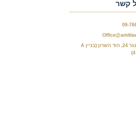
 קשר
09-76
Office@amitlaw
רח' הנגר 24, הוד השרון (בניין A