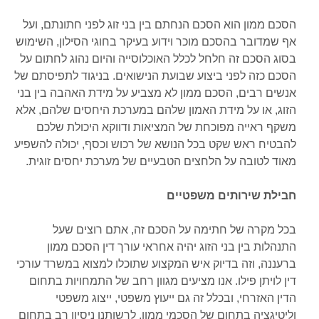
הסכם ממון הוא הסכם הנחתם בין בני זוג לפני חתונתם, ועל
אף שמדובר בהסכם מוכר וידוע בעיקר בחוגי הסילון, השימוש
בסוג הסכם זה חלחל לכלל האוכלוסייה והיום נהוג לחתום על
הסכם כזה לפני ביצוע שבועת הנישואים. בניגוד לתפיסתם של
אנשים רבים, הסכם ממון לא מצביע על מידת האהבה בין בני
הזוג, או על מידת האמון שלהם במערכת היחסים שלהם, אלא
משקף ראייה מפוכחת של המציאות ודווקא היכולת שלכם
להבטיח ראש שקט בכל הנושא של רכוש וכסף, יכולה להשפיע
מאוד לטובה על הלחצים הטבעיים של מערכת יחסים זוגית.
חבילת שירותים משפטיים
בכל מקרה של חתימה על הסכם זה, אתם רוצים שעל
התנהלות בין בני הזוג יהיה אחראי עורך דין הסכם ממון
ברעננה, וזה בדיוק איש המקצוע שתוכלו למצוא במשרד עורכי
דין לויתן פילו. אנו מציעים מגוון רחב של התמחויות בתחום
הדין האזרחי, ובכלל זה גם ייעוץ משפטי, ייצוג משפטי
וליטיגציה בתחום של הסכמי ממון. לרשותנו ניסיון רב בתחום