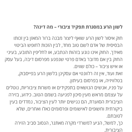
לשון הרע במסגרת תפקיד ציבורי – מה דינה?
חוק איסור לשון הרע שואף ליצור מבנה ברור המאזן בין זכותו
הבסיסית של אדם לשם טוב מחד, לבין הזכות לחופש הביטוי
מאידך. החוק אינו נוגע בזהות הנתבע, או לחליפין התובע, בעיני
החוק בין אם מדובר באדם פרטי שנפגע מפרסום דיבה, בעל עסק
או איש ציבור – כולם שווים.
זאת ועוד, אין זה רלוונטי אם עסקינן בלשון הרע בפייסבוק,
בטלוויזיה, או בפרסום בעיתון.
על פניו, אנשים הנושאים בתפקידים או משרות ציבוריות, נוטלים
על עצמם מראש מעין סיכון לפגיעה בשמם הטוב. כידוע, בזירה
הציבורית הסוערת, הם נגישים יותר לעין הציבור, נמדדים בעין
ביקורתית וחשופים לאישומים ופרסומים כאלו ואחרים, שלא
לטובתם.
כך, למשל, הגיע למשרדי מקרה מאתגר, הנסוב סביב הזירה
הציבורית.