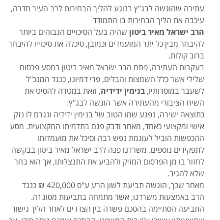
עתירה שהוגשה לבג"ץ בנוגע להליך הבחירות לרב העיר חדרה,
עיכבה את הליך הבחירות בו התמודד
הרב ישראל מאיר ביטון
שהיה בעל הסיכויים הגבוהים ביותר
להיבחר מבין כל יתר המועמדים וכמובן, סיכלה את סיכוייו להיבחר
ברוב קולות.
בעקבות העתירה, פתח הרב ישראל מאיר ביטון במסע פרסום
שלילי אשר כלל השמצות והבלים, פרי דמיונו, כנגד המנכ"ל
לשעבר במוסדותיו,
בנימין ידידיה
, וזאת במטרה להסיט את
השיח הציבורי מהעתירה אשר הוגשה לבג"ץ.
כתוצאה ישירה, נפגע שמו הטוב של בנימין ידידיה ונגרם לו נזק
אישי ומקצועי כאחד, מאחר ודבק פגם בתדמיתו המקצועית. מסע
ההכפשות הוביל לעוגמת נפש רבה וסיכל את מועמדותו
לתפקידים נוספים. משרדנו פנה לרב ישראל מאיר ביטון בבקשה
לחזור בו מן הפרסום המזיק ולהביע את התנצלותו, אך הוא בחר
שלא להגיב.
מאחר שכך, הוגשה תביעת לשון הרע ע"ס 420,000 ₪ כנגד
הרב באמצעות משרדנו, אשר מתמחה בתביעות מסוג זה.
התביעה הסתיימה בהסכם פשרה בין הצדדים לאחר הליך גישור