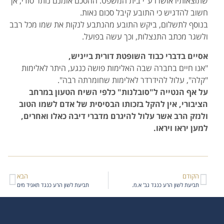
שתוצאותיו אושרו ע"י בית המשפט. ההסכם אומנם נותר סודי, אך
חשוב להדגיש כי התובע קיבל סכום נאות.
בנוסף לתשלום, ביקש התובע מהנתבע לנקות את שמו מכל רבב
ולשגר מכתב התנצלות, וכך עשה בפועל.
אסיים בדברי כבוד השופטת דורית בייניש,
"אנו חיים בחברה שבה האלימות פושה כנגע, היתר לאלימות
"קלה", עלול להידרדר לאלימות שחומרתה רבה".
על אף הנטייה ל"סובלנות" כלפי השיח הטעון במרחב
הציבורי, אין להקל בזכותו הבסיסית של אדם לשמו הטוב
ולנזק הרב אשר עלול להיגרם מדברי דיבה כאלו ואחרים,
למען יראו ויראו.
הקודם
הבא
תביעת לשון הרע כנגד גב' א.מ.
תביעת לשון הרע כנגד תאגיד מים